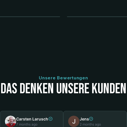
enraum Refresh
Fahrzeug Reset
Unsere Bewertungen
Das denken unsere Kunden
Carsten Larusch
Jens
7 months ago
2 months ago