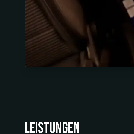
Leistungen
Lackpolitur &