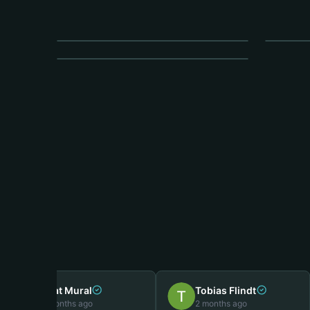
Aufbereitung
Inn
Fahrzeugversiegelung
Firat Mural
Tobias Flindt
7 months ago
2 months ago