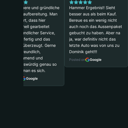
Sehr saubere und gründliche
Hammer Ergebnis!! Sieht
Fahrzeugaufbereitung. Man
besser aus als beim Kauf.
sieht sofort, dass hier
Bereue es ein wenig nicht
professionell gearbeitet
auch noch das Aussenpaket
wird. Freundlicher Service,
gebucht zu haben. Aber na
pünktlich fertig und das
ja, war definitiv nicht das
Ergebnis überzeugt. Gerne
letzte Auto was von uns zu
wieder. Freundlich,
Dominik geht!!!
zuvorkommend und
Posted on
Google
vertrauenswürdig genau so
wünscht man es sich.
Posted on
Google