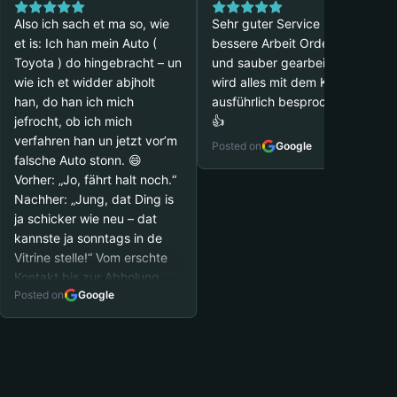
Also ich sach et ma so, wie
Sehr guter Service und noch
et is: Ich han mein Auto (
bessere Arbeit Ordentlich
Toyota ) do hingebracht – un
und sauber gearbeitet, es
wie ich et widder abjholt
wird alles mit dem Kunden
han, do han ich mich
ausführlich besprochen, top
jefrocht, ob ich mich
👍
verfahren han un jetzt vor’m
Posted on
Google
falsche Auto stonn. 😄
Vorher: „Jo, fährt halt noch.“
Nachher: „Jung, dat Ding is
ja schicker wie neu – dat
kannste ja sonntags in de
Vitrine stelle!“ Vom erschte
Kontakt bis zur Abholung
Posted on
Google
alles tipptopp – freundlich,
zuverlässig, kein
Jequatsche, einfach ehrliche
Arbeit, wie mer et sich hier
wünscht. Un dat Ergebnis…
also wirklich: Dat Auto glänzt