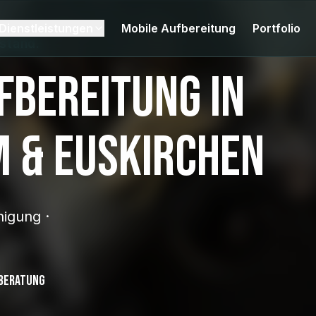
Dienstleistungen
Mobile Aufbereitung
Portfolio
ustand.
fbereitung in
 & Euskirchen
nigung ·
 Beratung