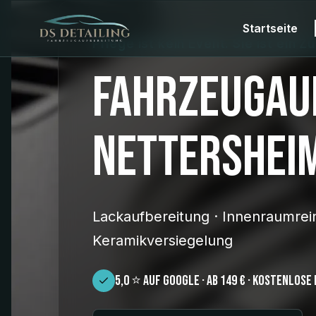
Startseite
Pflege ist kein Event. Sie ist ein Z
Fahrzeugau
Nettersheim
Lackaufbereitung · Innenraumrei
Keramikversiegelung
5,0 ⭐ auf Google · ab 149 € · Kostenlose