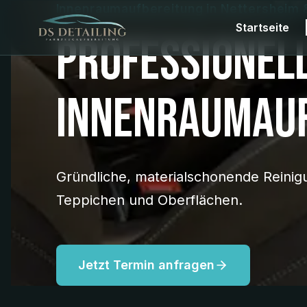
Innenraumaufbereitung in Nettersheim 
Startseite
Professionel
Innenraumau
Gründliche, materialschonende Reinig
Teppichen und Oberflächen.
Jetzt Termin anfragen