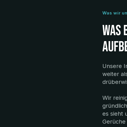
Was wir u
Was 
aufb
Unsere I
weiter a
drüberwi
Wir rein
gründlic
es sieht
Gerüche m