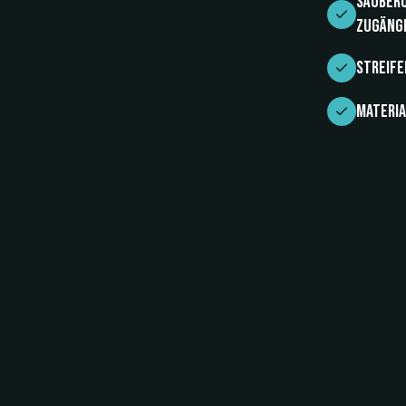
Säuber
zugängl
streife
materi