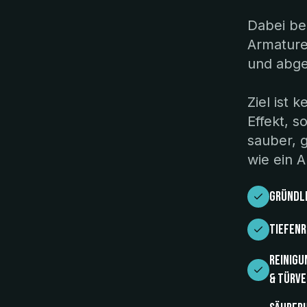
Dabei be
pare
Armature
und abges
After
Ziel ist 
Effekt, 
sauber, 
wie ein A
gründli
Tiefenr
Reinigu
& Türve