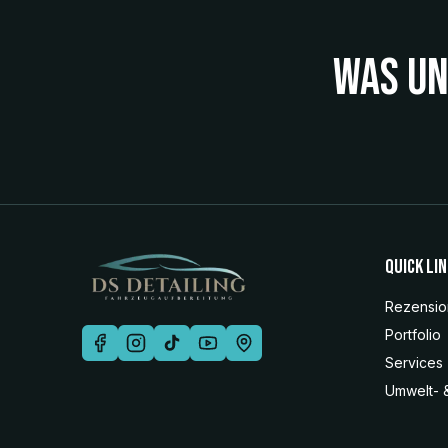
was un
Quick Li
Rezensi
Portfolio
Services
Umwelt- 